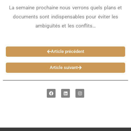
La semaine prochaine nous verrons quels plans et
documents sont indispensables pour éviter les
ambiguïtés et les conflits…
Article précédent
Article suivant
F
L
I
a
i
n
c
n
s
e
k
t
b
e
a
o
d
g
o
i
r
k
n
a
m