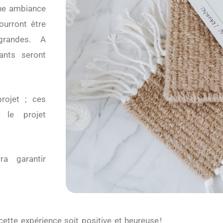
une ambiance
ourront être
s grandes. A
ants seront
rojet ; ces
 le projet
ra garantir
 cette expérience soit positive et heureuse !