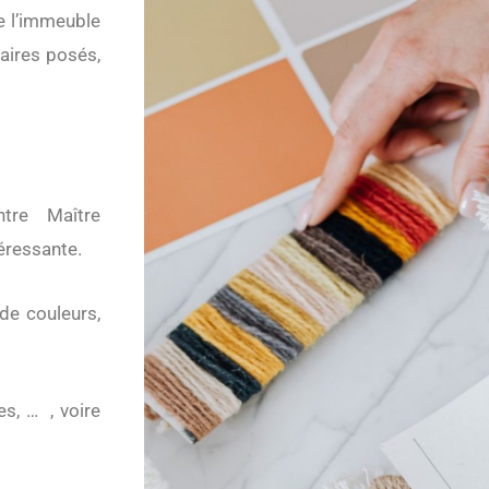
ue l’immeuble
taires posés,
tre Maître
téressante.
 de couleurs,
es, … , voire