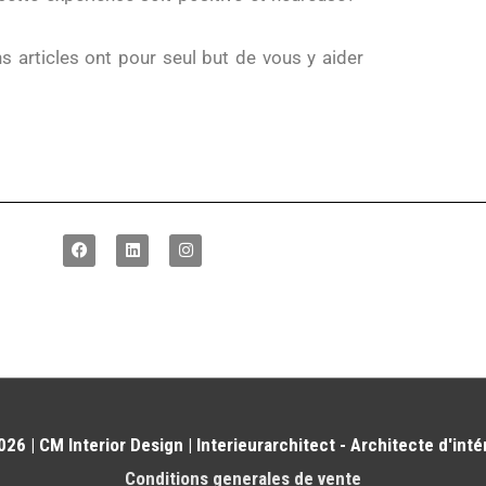
s articles ont pour seul but de vous y aider
F
L
I
a
i
n
c
n
s
e
k
t
b
e
a
o
d
g
o
i
r
k
n
a
m
26 | CM Interior Design | Interieurarchitect - Architecte d'inté
Conditions generales de vente