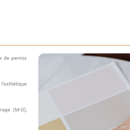
de de permis
 l’esthétique
uvrage
(M-O)
,